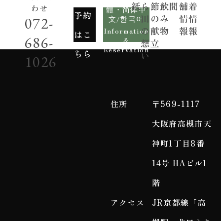
English/繁
紙
ら
節
飲
間
舗
着
わせ
體・简体中
予約
田
の
み
情
情
072-
文/한국어
の
献
物
報
報
Information
はこ
686-
&
想
立
Reservation
ちら
い
1026
住所
〒569-1117
大阪府高槻市天
神町1丁目8番
14号 HAビル1
階
アクセス
JR京都線「高